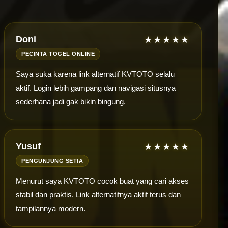
Doni
★★★★★
PECINTA TOGEL ONLINE
Saya suka karena link alternatif KVTOTO selalu
aktif. Login lebih gampang dan navigasi situsnya
sederhana jadi gak bikin bingung.
Yusuf
★★★★★
PENGUNJUNG SETIA
Menurut saya KVTOTO cocok buat yang cari akses
stabil dan praktis. Link alternatifnya aktif terus dan
tampilannya modern.