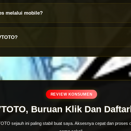
es melalui mobile?
 KVTOTO?
REVIEW KONSUMEN
KVTOTO, Buruan Klik Dan Dafta
TOTO sejauh ini paling stabil buat saya. Aksesnya cepat dan proses d