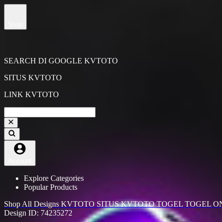
Shop
SEARCH DI GOOGLE KVTOTO
SITUS KVTOTO
LINK KVTOTO
Account
Explore Categories
Popular Products
Shop All Designs
KVTOTO
SITUS KVTOTO
TOGEL
TOGEL O
Design ID: 74235272