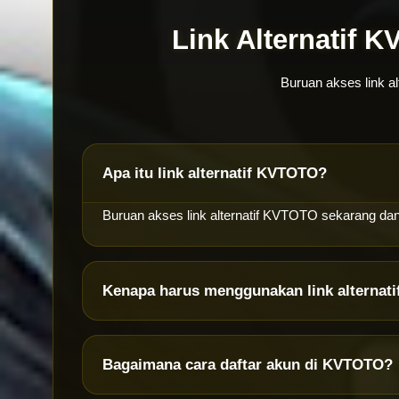
Link Alternatif 
Buruan akses link a
Apa itu link alternatif KVTOTO?
Buruan akses link alternatif KVTOTO sekarang dan 
Kenapa harus menggunakan link alternat
Bagaimana cara daftar akun di KVTOTO?