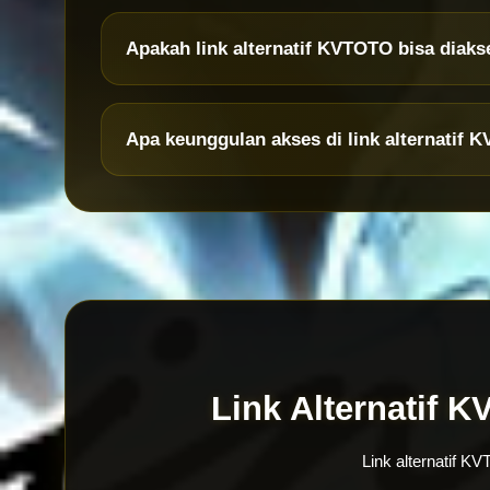
Apakah link alternatif KVTOTO bisa diaks
Apa keunggulan akses di link alternatif
Link Alternatif 
Link alternatif KV