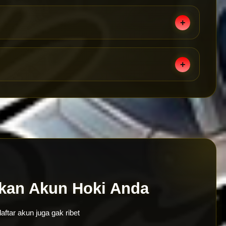
rkan Akun Hoki Anda
aftar akun juga gak ribet