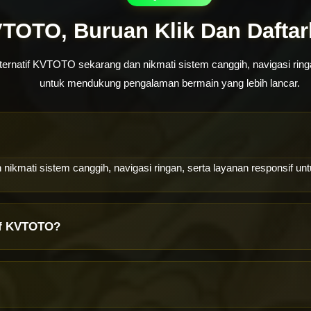
KVTOTO, Buruan Klik Dan Dafta
lternatif KVTOTO sekarang dan nikmati sistem canggih, navigasi ringa
untuk mendukung pengalaman bermain yang lebih lancar.
nikmati sistem canggih, navigasi ringan, serta layanan responsif u
if KVTOTO?