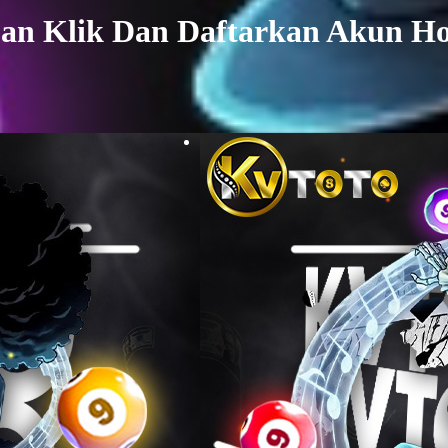
an Klik Dan Daftarkan Akun H